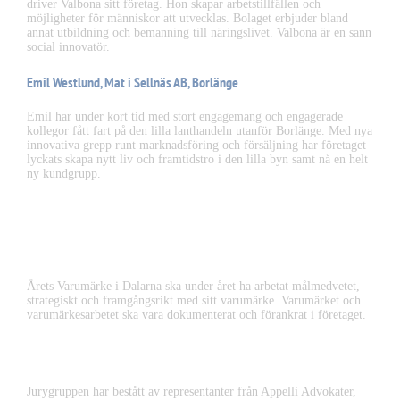
driver Valbona sitt företag. Hon skapar arbetstillfällen och
möjligheter för människor att utvecklas. Bolaget erbjuder bland
annat utbildning och bemanning till näringslivet. Valbona är en sann
social innovatör.
Emil Westlund, Mat i Sellnäs AB, Borlänge
Emil har under kort tid med stort engagemang och engagerade
kollegor fått fart på den lilla lanthandeln utanför Borlänge. Med nya
innovativa grepp runt marknadsföring och försäljning har företaget
lyckats skapa nytt liv och framtidstro i den lilla byn samt nå en helt
ny kundgrupp.
Årets Varumärke
Årets Varumärke i Dalarna ska under året ha arbetat målmedvetet,
strategiskt och framgångsrikt med sitt varumärke. Varumärket och
varumärkesarbetet ska vara dokumenterat och förankrat i företaget.
JURYGRUPP
Jurygruppen har bestått av representanter från Appelli Advokater,