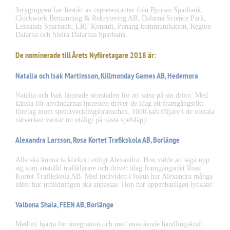
Jurygruppen har bestått av representanter från Bjursås Sparbank,
Clockwork Bemanning & Rekrytering AB, Dalarna Science Park,
Leksands Sparbank, LRF Konsult, Panang kommunikation, Region
Dalarna och Södra Dalarnas Sparbank.
De nominerade till Årets Nyföretagare 2018 är:
Natalia och Isak Martinsson, Killmonday Games AB, Hedemora
Natalia och Isak lämnade storstaden för att satsa på sin dröm. Med
känsla för användarnas intressen driver de idag ett framgångsrikt
företag inom spelutvecklingsbranschen. 1000-tals följare i de sociala
nätverken väntar nu otåligt på nästa spelsläpp.
Alexandra Larsson, Rosa Kortet Trafikskola AB, Borlänge
Alla ska kunna ta körkort enligt Alexandra. Hon valde att säga upp
sig som anställd trafiklärare och driver idag framgångsrikt Rosa
Kortet Trafikskola AB. Med individen i fokus har Alexandra många
idéer hur utbildningen ska anpassas. Hon har uppenbarligen lyckats!
Valbona Shala, FEEN AB, Borlänge
Med ett hjärta för integration och med enastående handlingskraft