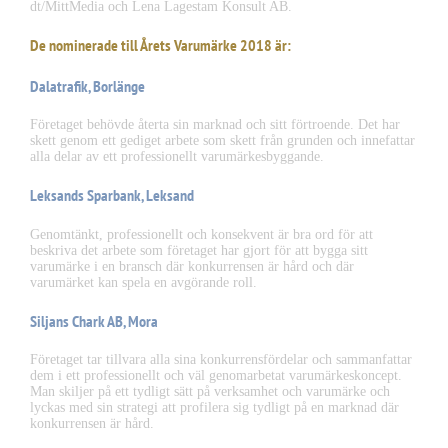
dt/MittMedia och Lena Lagestam Konsult AB.
De nominerade till Årets Varumärke 2018 är:
Dalatrafik, Borlänge
Företaget behövde återta sin marknad och sitt förtroende. Det har
skett genom ett gediget arbete som skett från grunden och innefattar
alla delar av ett professionellt varumärkesbyggande.
Leksands Sparbank, Leksand
Genomtänkt, professionellt och konsekvent är bra ord för att
beskriva det arbete som företaget har gjort för att bygga sitt
varumärke i en bransch där konkurrensen är hård och där
varumärket kan spela en avgörande roll.
Siljans Chark AB, Mora
Företaget tar tillvara alla sina konkurrensfördelar och sammanfattar
dem i ett professionellt och väl genomarbetat varumärkeskoncept.
Man skiljer på ett tydligt sätt på verksamhet och varumärke och
lyckas med sin strategi att profilera sig tydligt på en marknad där
konkurrensen är hård.