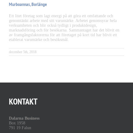
Murboannas, Borlänge
Ett litet företag som lagt energi på att göra ett omfattande och
genomtänkt arbete med sitt varumärke. Arbetet genomsyrar hela
verksamheten och blir också tydligt i produktdesign,
marknadsföring och för besökarna. Sammantaget har det blivit en
av framgångsfaktorerna för att företaget på kort tid har blivit ett
etablerat varumärke och besöksmål.
december 5th, 2018
KONTAKT
Dalarna Business
Box 1958
791 19 Falun