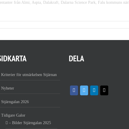
sentanter från Almi, Aspia, Dalakraft, Dalarna Science Park, Falu kommuns när
SIDKARTA
DELA
Kriterier för utmärkelsen Stjärnan
Nyheter
Stjärngalan 2026
Tidigare Galor
– Bilder Stjärngalan 2025