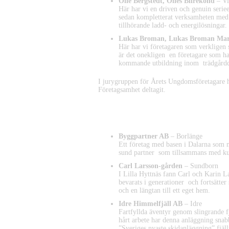
Olle Bergstedt, Olles Bilrekond
– Vi
Här har vi en driven och genuin serie
sedan kompletterat verksamheten med 
tillhörande ladd- och energilösningar
Lukas Broman, Lukas Broman Ma
Här har vi företagaren som verkligen 
är det onekligen en företagare som ha
kommande utbildning inom trädgårddes
I jurygruppen för Årets Ungdomsföretagare h
Företagsamhet deltagit.
Nominerade Årets Varumärke
Byggpartner AB
– Borlänge
Ett företag med basen i Dalarna som m
sund partner som tillsammans med ku
Carl Larsson-gården
– Sundborn
I Lilla Hyttnäs fann Carl och Karin L
bevarats i generationer och fortsätter
och en längtan till ett eget hem.
Idre Himmelfjäll AB
– Idre
Fartfyllda äventyr genom slingrande f
hårt arbete har denna anläggning snabb
”Sveriges nyaste skidanläggning” fjäl