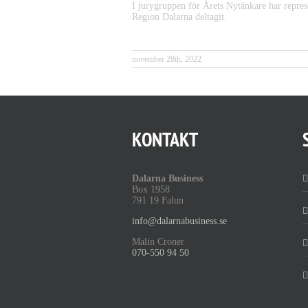
I jurygruppen för Årets Nytänkare har repre
Region Dalarna deltagit.
november 28th, 2022
KONTAKT
Dalarna Business
Box 1958
791 19 Falun
info@dalarnabusiness.se
Malin Croner
070-550 94 50