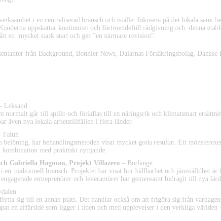
erksamhet i en centraliserad bransch och istället fokusera på det lokala samt 
 Kunderna uppskattar kontinuitet och förtroendefull rådgivning och denna etab
ått en mycket stark start och ger ”en närmare revision”.
esentanter från Background, Bonnier News, Dalarnas Försäkringsbolag, Dans
 2022
 Leksand
normalt går till spillo och förädlas till en näringsrik och klimatsmart ersättnin
r även nya lokala arbetstillfällen i flera länder.
 Falun
h belöning, har behandlingsmetoden visat mycket goda resultat. Ett mönsterexe
 kombination med praktiskt nyttjande.
ch Gabriella Hagman, Projekt Villazero
– Borlänge
 en traditionell bransch. Projektet har visat hur hållbarhet och jämställdhet är
ngagerade entreprenörer och leverantörer har gemensamt bidragit till nya lärdo
dalen
flytta sig till en annan plats. Det handlar också om att frigöra sig från vardage
pat en affärsidé som ligger i tiden och med upplevelser i den verkliga världen