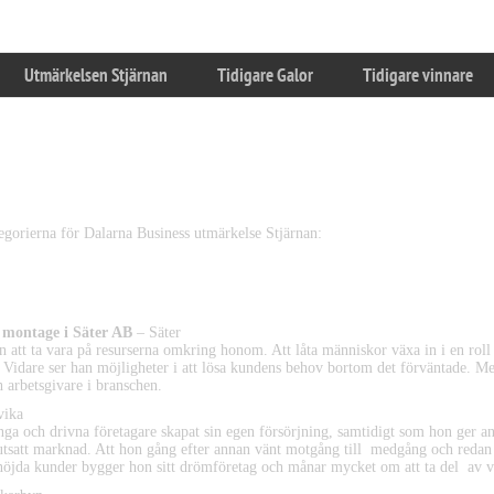
Utmärkelsen Stjärnan
Tidigare Galor
Tidigare vinnare
 Årets Varumärke och Årets Nytänkare – Nomi
ategorierna för Dalarna Business utmärkelse Stjärnan:
retagare 2022
 montage i Säter AB
– Säter
 att ta vara på resurserna omkring honom. Att låta människor växa in i en roll 
. Vidare ser han möjligheter i att lösa kundens behov bortom det förväntade. 
h arbetsgivare i branschen.
vika
ga och drivna företagare skapat sin egen försörjning, samtidigt som hon ger an
tsatt marknad. Att hon gång efter annan vänt motgång till medgång och redan eft
a kunder bygger hon sitt drömföretag och månar mycket om att ta del av vad 