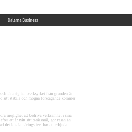
Dalarna Business
neringarna är klara!
och lära sig hantverksyrket från grunden är
Med sitt stabila och mogna företagande kommer
dra möjlighet att bedriva verksamhet i sina
er ett år nått sitt treårsmål, gör resan än
det lokala näringslivet har att erbjuda.