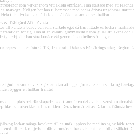
karbyn
entreprenör som verkar inom vitt skilda områden. Han startade med att rekonda
en matvagn. Nyligen har han tillsammans med andra drivna ungdomar startat et
. Hela tiden lyckas han hålla fokus på både lönsamhet och hållbarhet.
rk & Trädgård AB
– Avesta
ser till kundens behov och som startade eget då han hittade en lucka i marknad
r framtiden för sig. Han är en kreativ grävmaskinist som gillar att skapa och u
ign erbjuder han sina kunder väl genomtänkta helhetslösningar.
ar representanter från CTEK, Dalakraft, Dalarnas Försäkringsbolag, Region Da
 2022
ed god lönsamhet växt sig stort utan att tappa grundarens tankar kring företaga
nden bygger en hållbar framtid.
arsson sin plats och där skapades konst som är en del av den svenska nationalsk
 spridas och utvecklas in i framtiden. Deras hem är ett av Dalarnas främsta besö
jällskog lockar många besökare till en unik upplevelse med inslag av både rena
t vuxit till en familjedröm där varumärket har etablerats och blivit välkänt. 
lmagi.