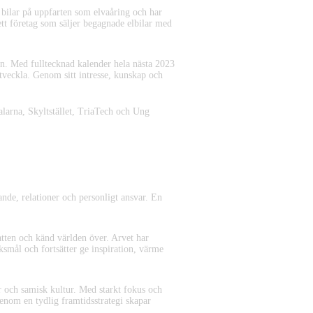
 bilar på uppfarten som elvaåring och har
t företag som säljer begagnade elbilar med
en. Med fulltecknad kalender hela nästa 2023
tveckla. Genom sitt intresse, kunskap och
larna, Skyltstället, TriaTech och Ung
nde, relationer och personligt ansvar. En
atten och känd världen över. Arvet har
ksmål och fortsätter ge inspiration, värme
r och samisk kultur. Med starkt fokus och
Genom en tydlig framtidsstrategi skapar