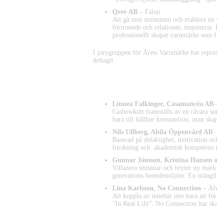
Qrev AB
– Falun
Att gå mot strömmen och etablera en v
förtroende och relationer, imponerar.
professionellt skapat varumärke som f
I jurygruppen för Årets Varumärke har repr
deltagit.
Nominerade Årets Nytänkare
Linnea Falkinger, Casamancéa AB
–
Cashewkött framställs av en råvara som 
bara till hållbar konsumtion, utan skapa
Nils Ullberg, Abila Öppenvård AB
–
Baserad på delaktighet, motivation oc
forskning och akademisk kompetens i
Gunnar Jönsson, Kristina Hansen o
Villazero utmanar och bryter ny mark i
generations boendemiljöer. En mängd e
Lina Karlsson, No Connection
– Älv
Att koppla av innebär inte bara att för
”In Real Life”. No Connection har ska