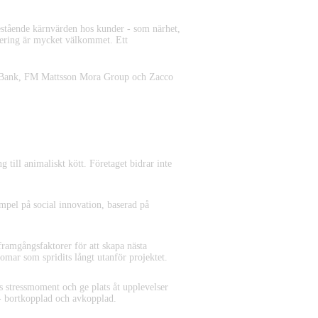
bestående kärnvärden hos kunder - som närhet,
lering är mycket välkommet. Ett
ke Bank, FM Mattsson Mora Group och Zacco
g till animaliskt kött. Företaget bidrar inte
mpel på social innovation, baserad på
 framgångsfaktorer för att skapa nästa
mar som spridits långt utanför projektet.
ns stressmoment och ge plats åt upplevelser
 - bortkopplad och avkopplad.