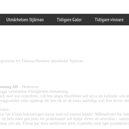
Utmärkelsen Stjärnan
Tidigare Galor
Tidigare vinnare
s Ungdomsföretagare, Årets Varumärke och År
ategorierna för Dalarna Business utmärkelse Stjärnan:
retagare 2023
manning AB
– Hedemora
 bygga varumärket Klintgårdens bemanning.
 med stor resursbrist, vill hon skapa flexibilitet och styra sin kalender och sitt
noggrannhet välja uppdrag där hon lär av de bästa samtidigt som hon driver sitt
Falun
r har Eliyas bokstavligen startat med två tomma händer. Målmedvetet har ha
r de hela tiden gett plats för praktikanter och hjälpt elever att utvecklas – samt
nar inte där, Eliyas har stora ambitioner inför framtiden med eget produktsor
.