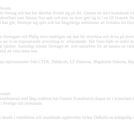
Avesta
itt företag och han har därefter livnärt sig på det. Genom ett stort kontaktnät l
tverkare som lämnar fina spår och som nu även gett sig in i en till bransch för
han gör, försörjer sig själv och har långsiktiga ambitioner att fortsätta sitt för
företagare och Philip trivs onekligen när han får utvecklas och driva på utvec
ra ser vi en imponerande utveckling av erbjudandet. Här finns både en stabil
 tjänster. Samtidigt inleder företaget ett nytt samarbete för att lansera en vä
ial att växa ännu mer.
ar representanter från CTEK, Dalakraft, LF Dalarnas, Högskolan Dalarna, Reg
 2023
ustafs
kombinerad med lång tradition har Gustafs Scandinavia skapat ett i branschen
e i Sverige och utomlands.
v musik i världsklass och enastående upplevelser lockar Dalhalla en mångsidig 