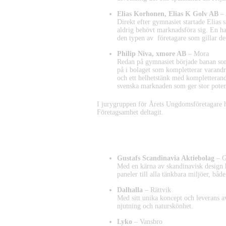
Elias Korhonen, Elias K Golv AB
– 
Direkt efter gymnasiet startade Elias s
aldrig behövt marknadsföra sig. En han
den typen av företagare som gillar det 
Philip Niva, xmore AB
– Mora
Redan på gymnasiet började banan som 
på i bolaget som kompletterar varand
och ett helhetstänk med kompletterande
svenska marknaden som ger stor potent
I jurygruppen för Årets Ungdomsföretagare h
Företagsamhet deltagit.
Nominerade Årets Varumärke
Gustafs Scandinavia Aktiebolag
– G
Med en kärna av skandinavisk design 
paneler till alla tänkbara miljöer, båd
Dalhalla
– Rättvik
Med sitt unika koncept och leverans a
njutning och naturskönhet.
Lyko
– Vansbro