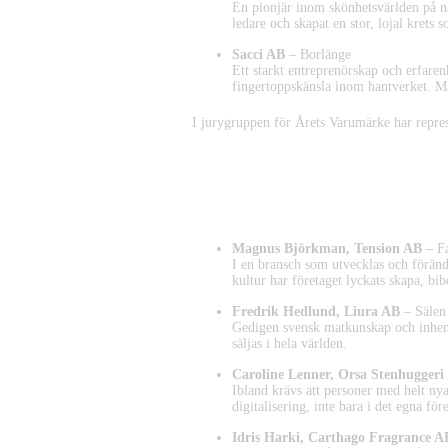
En pionjär inom skönhetsvärlden på nät
ledare och skapat en stor, lojal krets 
Sacci AB
– Borlänge
Ett starkt entreprenörskap och erfare
fingertoppskänsla inom hantverket. Må
I jurygruppen för Årets Varumärke har repre
Nominerade Årets Nytänkare
Magnus Björkman, Tension AB
– F
I en bransch som utvecklas och föränd
kultur har företaget lyckats skapa, bib
Fredrik Hedlund, Liura AB
– Sälen
Gedigen svensk matkunskap och inhemsk
säljas i hela världen.
Caroline Lenner, Orsa Stenhuggeri
Ibland krävs att personer med helt nya
digitalisering, inte bara i det egna för
Idris Harki, Carthago Fragrance A