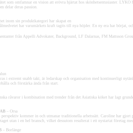
et som omfamnar en vision att erövra hjärtat hos skönhetsentusiaster. LYKO har
som delar deras passion.
nhet inom sin produktkategori har skapat en
lmedvetet har varumärkets kraft tagits till nya höjder. En ny era har börjat, o
sentanter från Appelli Advokater, Background, LF Dalarnas, FM Mattsson Grou
 2023
alun
ras i extremt snabb takt, är ledarskap och organisation med kontinuerligt nytä
ehålla och förstärka ända från start.
a råvaror i kombination med trender från det Asiatiska köket har lagt grunden
 AB
– Orsa
 perspektiv kommer in och utmanar traditionella arbetssätt. Caroline har gjort p
etaget utan i en hel bransch, vilket dessutom resulterat i ett nystartat företag med
B
– Borlänge