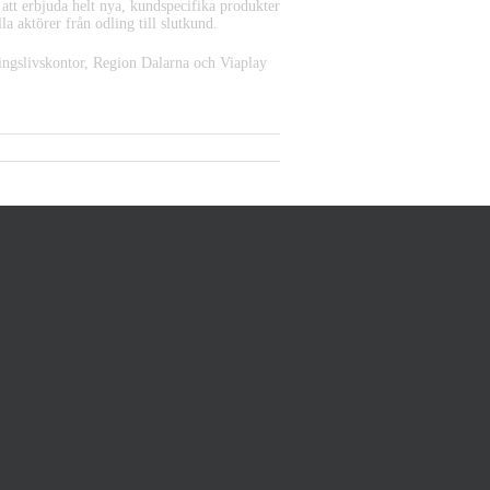
att erbjuda helt nya, kundspecifika produkter
la aktörer från odling till slutkund.
ingslivskontor, Region Dalarna och Viaplay