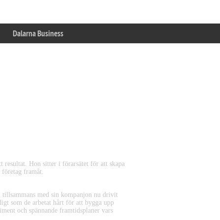
Dalarna Business
ets Nytänkare
 resultat. Hon sitter i förarsätet för att skapa
 företag framåt.
n tillsammans med sin kompanjon nu drivit
idigt som de arbetat hårt för att bygga upp
timent och spännande framtidsplaner vars