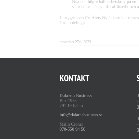
Nya och högre hållbarhetskrav på en b
samt bättre hänsyn till affärsetik och 
I jurygruppen för Årets Nytänkare har repre
Group deltagit.
november 27th, 2023
KONTAKT
Dalarna Business
Box 1958
791 19 Falun
info@dalarnabusiness.se
Malin Croner
070-550 94 50