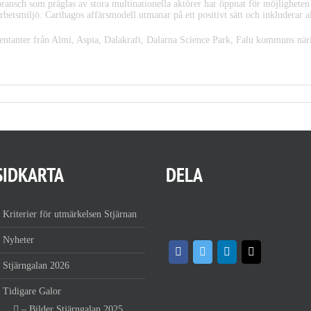
ransch som präglas av stora multinationella aktörer har öppnat för möjligheten 
arbetsmiljö. Carthagos affärsmodell utmanar på ett positivt sätt och inkluderar al
sentanter från Almi, Aspia, Dalakraft, Dalarna Science Park, Falu kommuns när
SIDKARTA
DELA
Kriterier för utmärkelsen Stjärnan
Nyheter
Stjärngalan 2026
Tidigare Galor
– Bilder Stjärngalan 2025