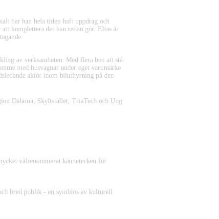
okalt har han hela tiden haft uppdrag och
 att komplettera det han redan gör. Elias är
etagande.
kling av verksamheten. Med flera ben att stå
 stomme med husvagnar under eget varumärke
rldsledande aktör inom biluthyrning på den
ion Dalarna, Skyltstället, TriaTech och Ung
 mycket välrenommerat kännetecken för
och bred publik - en symbios av kulturell