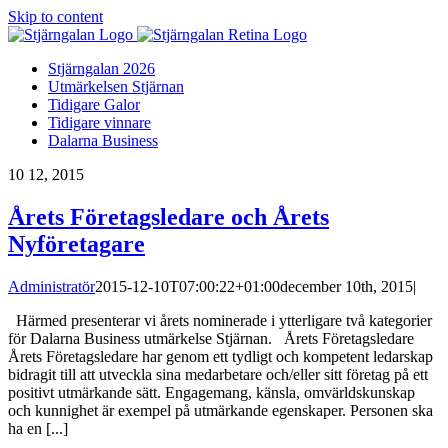
Skip to content
Stjärngalan 2026
Utmärkelsen Stjärnan
Tidigare Galor
Tidigare vinnare
Dalarna Business
10
12, 2015
Årets Företagsledare och Årets
Nyföretagare
Administratör
2015-12-10T07:00:22+01:00
december 10th, 2015
|
Härmed presenterar vi årets nominerade i ytterligare två kategorier
för Dalarna Business utmärkelse Stjärnan. Årets Företagsledare
Årets Företagsledare har genom ett tydligt och kompetent ledarskap
bidragit till att utveckla sina medarbetare och/eller sitt företag på ett
positivt utmärkande sätt. Engagemang, känsla, omvärldskunskap
och kunnighet är exempel på utmärkande egenskaper. Personen ska
ha en [...]