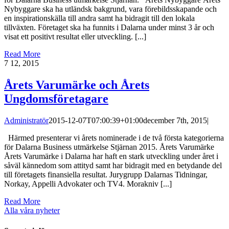
Nybyggare ska ha utländsk bakgrund, vara förebildsskapande och
en inspirationskälla till andra samt ha bidragit till den lokala
tillväxten. Företaget ska ha funnits i Dalarna under minst 3 år och
visat ett positivt resultat eller utveckling. [...]
Read More
7
12, 2015
Årets Varumärke och Årets
Ungdomsföretagare
Administratör
2015-12-07T07:00:39+01:00
december 7th, 2015
|
Härmed presenterar vi årets nominerade i de två första kategorierna
för Dalarna Business utmärkelse Stjärnan 2015. Årets Varumärke
Årets Varumärke i Dalarna har haft en stark utveckling under året i
såväl kännedom som attityd samt har bidragit med en betydande del
till företagets finansiella resultat. Jurygrupp Dalarnas Tidningar,
Norkay, Appelli Advokater och TV4. Morakniv [...]
Read More
Alla våra nyheter