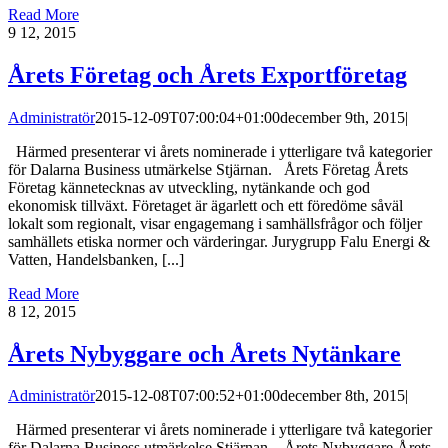
Read More
9
12, 2015
Årets Företag och Årets Exportföretag
Administratör
2015-12-09T07:00:04+01:00
december 9th, 2015
|
Härmed presenterar vi årets nominerade i ytterligare två kategorier
för Dalarna Business utmärkelse Stjärnan. Årets Företag Årets
Företag kännetecknas av utveckling, nytänkande och god
ekonomisk tillväxt. Företaget är ägarlett och ett föredöme såväl
lokalt som regionalt, visar engagemang i samhällsfrågor och följer
samhällets etiska normer och värderingar. Jurygrupp Falu Energi &
Vatten, Handelsbanken, [...]
Read More
8
12, 2015
Årets Nybyggare och Årets Nytänkare
Administratör
2015-12-08T07:00:52+01:00
december 8th, 2015
|
Härmed presenterar vi årets nominerade i ytterligare två kategorier
för Dalarna Business utmärkelse Stjärnan. Årets Nybyggare Årets