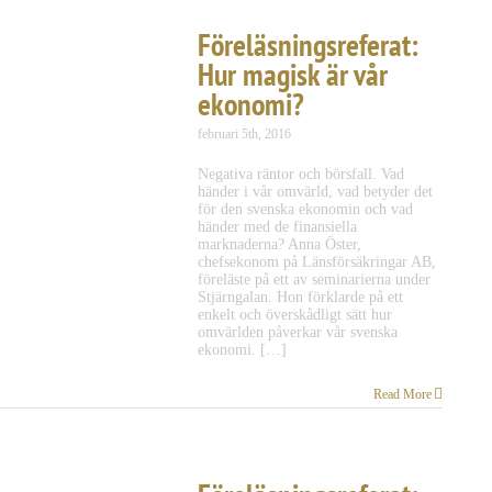
Föreläsningsreferat:
Hur magisk är vår
ekonomi?
februari 5th, 2016
Negativa räntor och börsfall. Vad
händer i vår omvärld, vad betyder det
för den svenska ekonomin och vad
händer med de finansiella
marknaderna? Anna Öster,
chefsekonom på Länsförsäkringar AB,
föreläste på ett av seminarierna under
Stjärngalan. Hon förklarde på ett
enkelt och överskådligt sätt hur
omvärlden påverkar vår svenska
ekonomi. […]
Read More