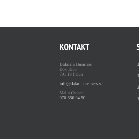
KONTAKT
Dalarna Business
Box 1958
791 19 Falun
info@dalarnabusiness.se
Malin Croner
070-550 94 50