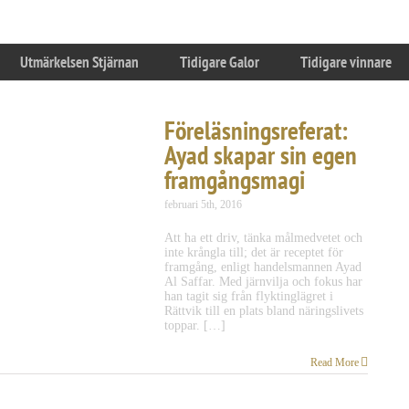
Utmärkelsen Stjärnan
Tidigare Galor
Tidigare vinnare
Föreläsningsreferat:
Ayad skapar sin egen
framgångsmagi
februari 5th, 2016
Att ha ett driv, tänka målmedvetet och
inte krångla till; det är receptet för
framgång, enligt handelsmannen Ayad
Al Saffar. Med järnvilja och fokus har
han tagit sig från flyktinglägret i
Rättvik till en plats bland näringslivets
toppar. […]
Read More